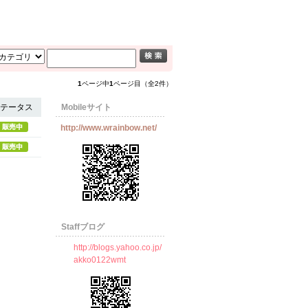
1
ページ中
1
ページ目（全2件）
テータス
Mobileサイト
http://www.wrainbow.net/
Staffブログ
http://blogs.yahoo.co.jp/
akko0122wmt