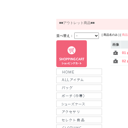
■■アウトレット商品■■
[ 商品名のみ ] [
商品
並べ替え：
画像
01
02