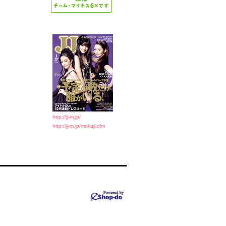
http://jj-m.jp/
http://jj-m.jp/mokuji.cfm