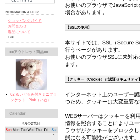
お使いのブラウザでJavaScr
場合があります。
INFORMATION & HELP
ショッピングガイド
お問合わせ
【SSLの使用】
返品について
Link
本サイトでは、SSL（Secure S
行うページがあります。
■■アウトレット商品■■
お使いのブラウザSSLに未対
ます。
【クッキー（Cookie）と認証セキュリティ
インターネット上のユーザー認
02 ぬいぐるみ付きミニブラ
ンケット - Pink（いぬ）
つため、クッキーは大変重要な
Calendar
WEBサーバーはクッキーを利
情報を照合することによりユー
8月の営業日
ラウザがクッキーをブロックし
Sun
Mon
Tue
Wed
Thu
Fri
Sat
1
態になる可能性がございます。