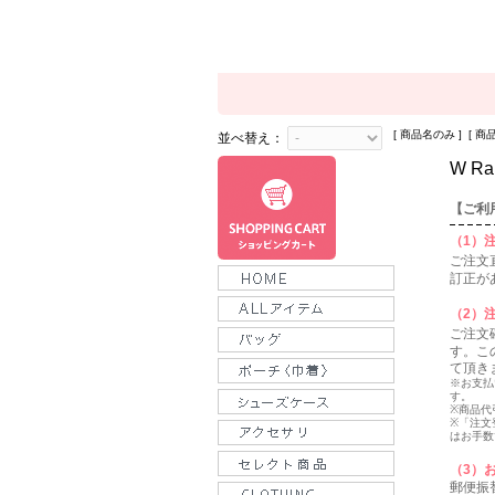
[ 商品名のみ ] [ 商
並べ替え：
W Ra
【ご利
（1）
ご注文直
訂正が
（2）
ご注文確
す。こ
て頂き
※お支払
す。
※商品代
※「注文
はお手数
（3）
郵便振