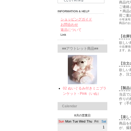
商品代
ご連絡
＊商品
INFORMATION & HELP
荷ご案
ショッピングガイド
※年末年
商品のお
お問合わせ
返品について
Link
【在庫
欲しい
※在庫情
■■アウトレット商品■■
ます。あ
【注文
欲しい
き、注
【製品
02 ぬいぐるみ付きミニブラ
ンケット - Pink（いぬ）
当店で
作りの
す（手
Calendar
8月の営業日
【楽し
Sun
Mon
Tue
Wed
Thu
Fri
Sat
商品を
1
が、撮