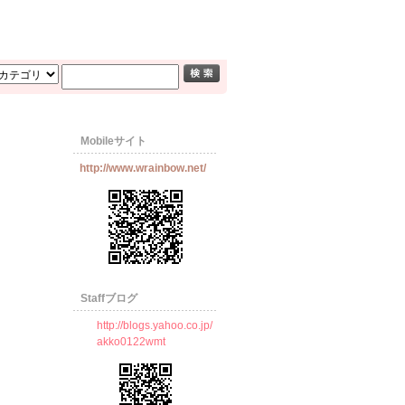
Mobileサイト
http://www.wrainbow.net/
Staffブログ
http://blogs.yahoo.co.jp/
akko0122wmt