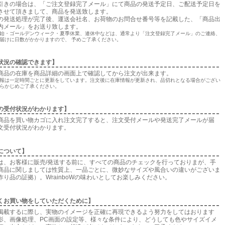
引きの場合は、「ご注文登録完了メール」にて商品の発送予定日、ご配送予定日を
させて頂きまして、商品を発送致します。
の発送処理が完了後、運送会社名、お荷物のお問合せ番号等を記載した、「商品出
内メール」をお送り致します。
始・ゴールデンウィーク・夏季休業、連休中などは、通常より「注文登録完了メール」のご連絡、
届けに日数がかかりますので、 予めご了承ください。
状況の確認できます】
商品の在庫を商品詳細の画面上で確認してから注文が出来ます。
報は一定時間ごとに更新をしています。注文後に在庫情報が更新され、品切れとなる場合がござい
らかじめご了承ください。
の受付状況がわかります】
商品を買い物カゴに入れ注文完了すると、注文受付メールや発送完了メールが届
文受付状況がわかります。
について】
は、お客様に販売/発送する前に、すべての商品のチェックを行っておりまが、手
商品に関しましては性質上、一品ごとに、微妙なサイズや風合いの違いがございま
作り品の証拠）。WrainboWの味わいとしてお楽しみください。
くお買い物をしていただくために】
掲載するに際し、実物のイメージを正確に再現できるよう努力をしてはおります
影、画像処理、PC画面の設定等、様々な条件により、どうしても色やサイズイメ