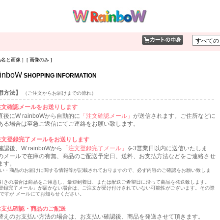
品名と画像 ] [ 画像のみ ]
inboW
SHOPPING INFORMATION
用方法】
（ご注文からお届けまでの流れ）
注文確認メールをお送りします
後にW rainboWから自動的に
「注文確認メール」
が送信されます。ご住所などに
ある場合は至急ご返信にてご連絡をお願い致します。
注文登録完了メールをお送りします
認後、W rainboWから
「注文登録完了メール」
を3営業日以内に送信いたしま
のメールで在庫の有無、商品のご配送予定日、送料、お支払方法などをご連絡させ
ます。
い・商品のお届けに関する情報等が記載されておりますので、必ず内容のご確認をお願い致しま
引きの場合は商品をご用意し、最短到着日、または配送ご希望日に沿って商品を発送致します。
登録完了メール」が届かない場合は、ご注文が受け付けされていない可能性がございます。その際
ですが メールにてお知らせください。
お支払確認・商品のご配送
替えのお支払い方法の場合は、お支払い確認後、商品を発送させて頂きます。