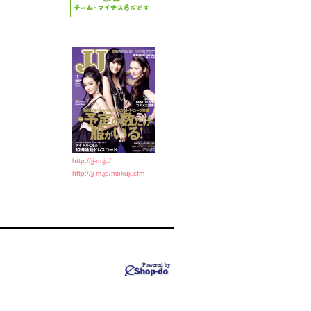
http://jj-m.jp/
http://jj-m.jp/mokuji.cfm