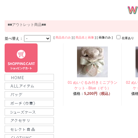
■■アウトレット商品■■
[
商品名のみ
] [
商品名と画像
] [ 画像のみ ]
並べ替え：
在庫あり
01 ぬいぐるみ付きミニブラン
02 
ケット - Blue（ぞう）
ケッ
価格：
5,200円（税込）
価