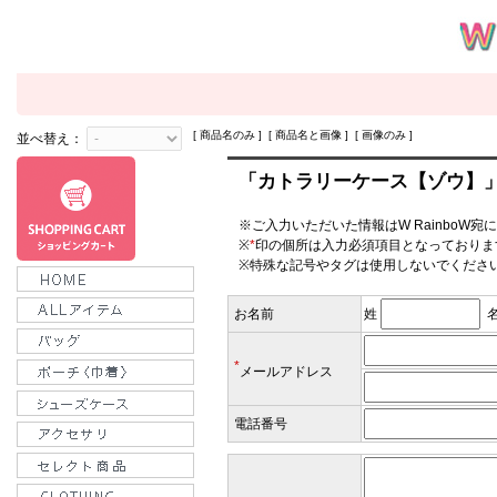
[ 商品名のみ ] [ 商品名と画像 ] [ 画像のみ ]
並べ替え：
「カトラリーケース【ゾウ】
※ご入力いただいた情報はW RainboW宛
※
*
印の個所は入力必須項目となっておりま
※特殊な記号やタグは使用しないでくださ
お名前
姓
*
メールアドレス
電話番号