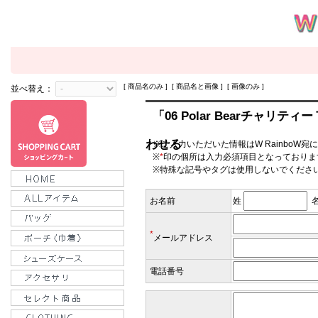
[ 商品名のみ ] [ 商品名と画像 ] [ 画像のみ ]
並べ替え：
「06 Polar Bearチャリテ
わせる
※ご入力いただいた情報はW RainboW宛
※
*
印の個所は入力必須項目となっておりま
※特殊な記号やタグは使用しないでくださ
お名前
姓
*
メールアドレス
電話番号